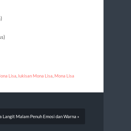
)
ss)
Mona Lisa
,
lukisan Mona Lisa
,
Mona Lisa
ya Langit Malam Penuh Emosi dan Warna »