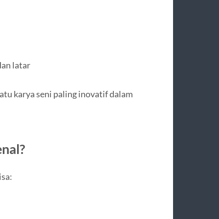
an latar
atu karya seni paling inovatif dalam
nal?
isa: