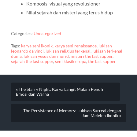
Komposisi visual yang revolusioner
Nilai sejarah dan misteri yang terus hidup
Categories:
Uncategorized
Tags:
karya seni ikonik
,
karya seni renaissance
,
lukisan
leonardo da vinci
,
lukisan religius terkenal
,
lukisan terkenal
dunia
,
lukisan yesus dan murid
,
misteri the last supper
,
sejarah the last supper
,
seni klasik eropa
,
the last supper
« The Starry Night: Karya Langit Malam Penuh
Emosi dan Warna
The Persistence of Memory: Lukisan Surreal dengan
Jam Meleleh Ikonik »