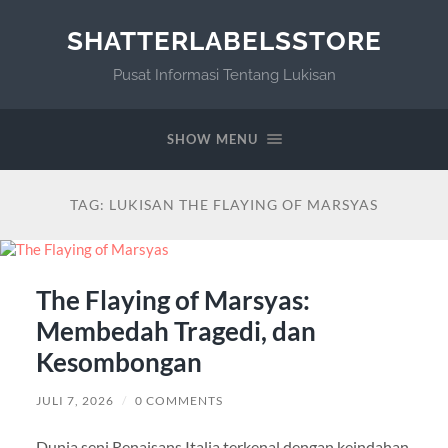
SHATTERLABELSSTORE
Pusat Informasi Tentang Lukisan
SHOW MENU
TAG:
LUKISAN THE FLAYING OF MARSYAS
The Flaying of Marsyas:
Membedah Tragedi, dan
Kesombongan
JULI 7, 2026
/
0 COMMENTS
Dunia seni Renaisans Italia terkenal dengan keindahan