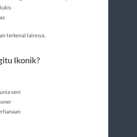
lukis
as
n terkenal lainnya.
itu Ikonik?
unia seni
ioner
erhanaan