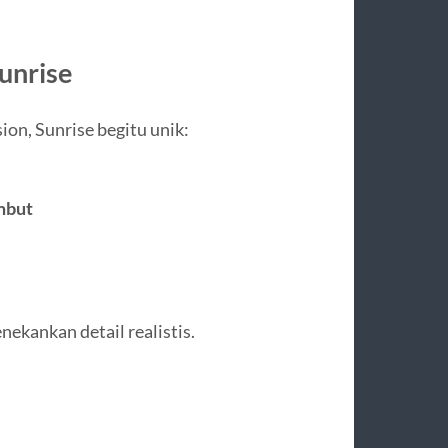
Sunrise
n, Sunrise begitu unik:
mbut
nekankan detail realistis.